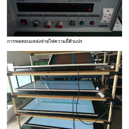
การทดสอบแหล่งจ่ายไฟความถี่ตัวแปร