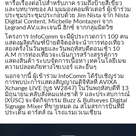
หารือเรื่องต่อไปสําหรับภาค รวมถึงป้ายสีเขียว
และบทบาทของ AI มุมมองคอมพิวเตอร์ ผู้เข้าร่วม
ประชุมประชุมประกอบด้วย Jim Nista จาก Nista
Digital Content, Michelle Montazeri จาก
Legrand AV,และเจนนี่ ฮิกซ์ จากกลุ่มมิดวิช
โครงการ InfoComm จะมีผู้ประกวดกว่า 100 คน
แสดงผลิตภัณฑ์ป้ายดิจิตอลจะนําการท่องเที่ยว
สองครั้งในวันพุธและวันพฤหัสบดีตอนเช้า 10
A.m การท่องเที่ยวจะเน้นการสร้างสรรค์การ
แสดงสินค้า ระบบจัดการเนื้อหา เทคโนโลยีเมฆ
ความปลอดภัยทางไซเบอร์ และอื่นๆ
นอกจากนี้ ผู้เข้าร่วม InfoComm ได้รับเชิญร่วม
การพบปะการแสดงสัญญาณดิจิทัลที่ AVIXA
Xchange LIVE (บูธ W2847) ในวันพฤหัสบดีที่ 13
มิถุนายน:คลับสังคมแห่งชาติ 9 และประสบการณ์
(XUSC) จะจัดกิจกรรม Buzz & Bullseyes Digital
Signage Mixer ที่ขายหมด ณ สโมสรการบินที่มี
ประเด็น ดาร์ตส์ ณ โรงแรมเวเนเชียน