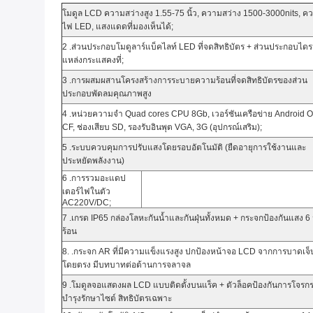
โมดูล LCD ความสว่างสูง 1.55-75 นิ้ว, ความสว่าง 1500-3000nits,
ไฟ LED, แสงแดดที่มองเห็นได้;
2 .ส่วนประกอบโมดูลาร์แบ็คไลท์ LED ที่จดสิทธิบัตร + ส่วนประกอบไดร
แหล่งกระแสคงที่;
3 .การผสมผสานโครงสร้างการระบายความร้อนที่จดสิทธิบัตรของส่วน
ประกอบพัดลมคุณภาพสูง
4 .หน่วยความจำ Quad cores CPU 8Gb, เวอร์ชันเครือข่าย Android 
CF, ช่องเสียบ SD, รองรับอินพุต VGA, 3G (อุปกรณ์เสริม);
5 .ระบบควบคุมการปรับแสงโดยรอบอัตโนมัติ (ยืดอายุการใช้งานและ
ประหยัดพลังงาน)
6 .การรวมอะแดป
เตอร์ไฟในตัว
AC220V/DC;
7 .เกรด IP65 กล่องโลหะกันน้ำและกันฝุ่นทั้งหมด + กระจกป้องกันแสง
ร้อน
8. .กระจก AR ที่มีความแข็งแรงสูง ปกป้องหน้าจอ LCD จากการบาดเจ็
โดยตรง มีบทบาทต่อต้านการจลาจล
9 .โมดูลจอแสดงผล LCD แบบติดตั้งบนแร็ค + ตัวล็อคป้องกันการโจรกร
บำรุงรักษาไซต์ สิทธิบัตรเฉพาะ