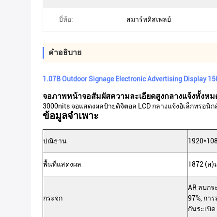
ยี่ห้อ:
สมาร์ทดิสเพลย์
คําอธิบาย
1.07B Outdoor Signage Electronic Advertising Display 
จอภาพหน้าจอสัมผัสความละเอียดสูงกลางแจ้งทั้งหมด
3000nits จอแสดงผลป้ายดิจิตอล LCD กลางแจ้งอิเล็กทรอนิกส์
ข้อมูลจำเพาะ
ปณิธาน
1920*10
พื้นที่แสดงผล
1872 (ส)ม
AR ลบกระ
กระจก
97%, การส
กันระเบิด