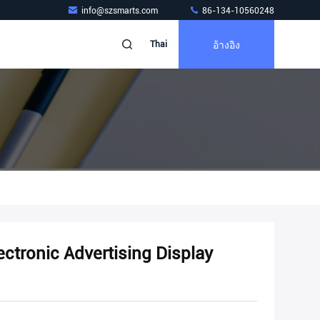
info@szsmarts.com
86-134-10560248
อ้างอิง
Thai
ctronic Advertising Display