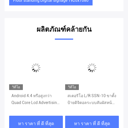
Floor standing Digital signage 1920x1080
ผลิตภัณฑ์คล้ายกัน
วิดีโอ
วิดีโอ
ั้ง
Android 4.4 หรือสูงกว่า
สเตอริโอ L/R SSN-10 ขาตั้ง
อุ
 W
Quad Core Lcd Advertising
ป้ายดิจิตอลระบบสัมผัสหน้า
ดิจ
Player 32G RAM
จอ 500 Nits
หา ราคา ที่ ดี ที่สุด
หา ราคา ที่ ดี ที่สุด