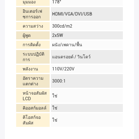
มุมมอง
178°
อินเตอร์เฟ
HDMI/VGA/DVI/USB
ซการออก
ความสว่าง
300cd/m2
ผู้พูด
2x5W
การติดตั้ง
ผนัง/เพดาน/พื้น
ระบบปฏิบัติ
แอนดรอยด์ / วินโดว์
การ
พลังงาน
110V/220V
อัตราความ
3000:1
แตกต่าง
หน้าจอสัมผัส
ใช่
LCD
คิออสก์มอลล์
ใช่
คิโอสก์จอ
ใช่
สัมผัส