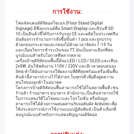
การใช้งาน:
โฟลล์สแตนด์ดิจิตอลไซเนจ (Floor Stand Digital
Signage) มีชื่อแบรนด์คือ Smart Display และมีรุ่นที่ SD
10 เป็นสินค้าที่ได้รับการรับรอง CE และผลิตในประเทศจีน
มันต้องการจํานวนการสั่งซื้อขั้นต่ํา 1 pcs และถูกบรรจุ
ด้วยกล่องกระดาษและกล่องไม้ด้วยเวลาจัดส่ง 7-15 วัน
และเงื่อนไขการชําระเงินของ TT, มันเป็นทางเลือกที่สม
บูรณ์แบบสําหรับโอกาสที่หลากหลาย
เครื่องป้ายดิจิทัลบนพื้นนี้มีจอ LED / LCD / OLED และเสียง
2x5W. มันใช้พลังงาน 110V / 220V และมีเวลาตอบสนอง
5ms ทําให้มันสามารถให้ผลงานที่ดีที่สุดพร้อมเครื่องยืนพื้น
สินค้านี้สามารถวางไว้ได้ง่ายๆ ในทุกๆที่ เพื่อดึงดูดความ
สนใจของลูกค้าในอนาคต
โครงการป้ายดิจิทัลบนพื้นสามารถใช้ได้ในหลายพื้นที่ เช่น
ร้านค้า ร้านอาหาร ธนาคาร สํานักงาน เป็นต้นสามารถใช้
ในการแสดงวิดีโอโฆษณาและโปรโมชั่น หรือข้อมูล.
สามารถใช้ได้ด้วยการผสมผสานกับจอสัมผัส Arduino เพื่อ
ให้ประสบการณ์การใช้งานแบบปฏิสัมพันธ์ เป็นตัวเลือกที่
สมบูรณ์แบบสําหรับการแสดงสัญญาณดิจิตอล