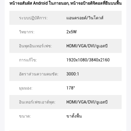
หน้าจอสัมผัส Android ในภายนอก
,
หน้าจอป้ายดิจิตอลที่ยืนบนพื้น
ระบบปฏิบัติการ:
แอนดรอยด์/วินโดวส์
วิทยากร:
2x5W
อินพุตอินเทอร์เฟซ:
HDMI/VGA/DVI/ยูเอสบี
การแก้ไข:
1920x1080/3840x2160
อัตราส่วนความคมชัด:
3000:1
มุมมอง:
178°
อินเทอร์เฟซเอาต์พุต:
HDMI/VGA/DVI/ยูเอสบี
ขนาด:
ขาตั้งพื้น