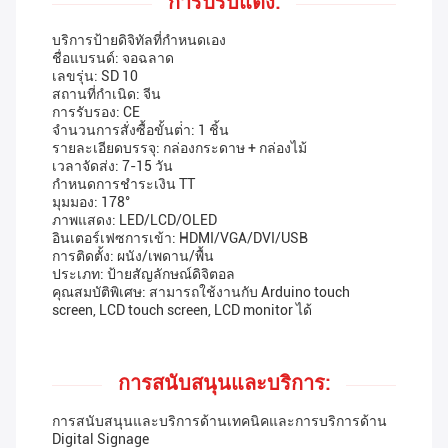
การปรับแต่ง:
บริการป้ายดิจิทัลที่กําหนดเอง
ชื่อแบรนด์: จอฉลาด
เลขรุ่น: SD 10
สถานที่กําเนิด: จีน
การรับรอง: CE
จํานวนการสั่งซื้อขั้นต่ํา: 1 ชิ้น
รายละเอียดบรรจุ: กล่องกระดาษ + กล่องไม้
เวลาจัดส่ง: 7-15 วัน
กําหนดการชําระเงิน TT
มุมมอง: 178°
ภาพแสดง: LED/LCD/OLED
อินเตอร์เฟซการเข้า: HDMI/VGA/DVI/USB
การติดตั้ง: ผนัง/เพดาน/พื้น
ประเภท: ป้ายสัญลักษณ์ดิจิตอล
คุณสมบัติพิเศษ: สามารถใช้งานกับ Arduino touch
screen, LCD touch screen, LCD monitor ได้
การสนับสนุนและบริการ:
การสนับสนุนและบริการด้านเทคนิคและการบริการด้าน
Digital Signage